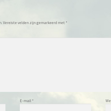
n.
Vereiste velden zijn gemarkeerd met
*
E-mail
*
We