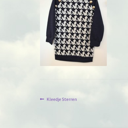
Berichtnavigatie
Previous
Kleedje Sterren
post: