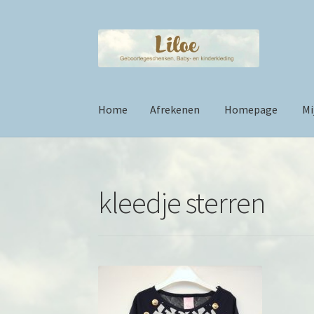
Skip
Skip
to
to
navigation
content
Home
Afrekenen
Homepage
Mi
Home
Afrekenen
Homepage
Mijn account
Pri
kleedje sterren