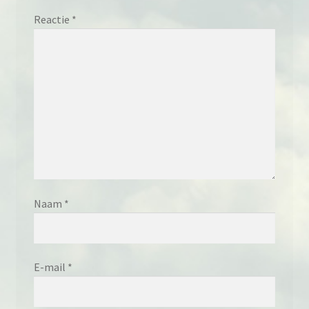
Reactie
*
Naam
*
E-mail
*